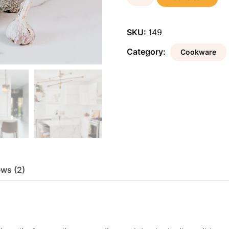
Grinder
quantity
SKU:
149
Category:
Cookware
ews (2)