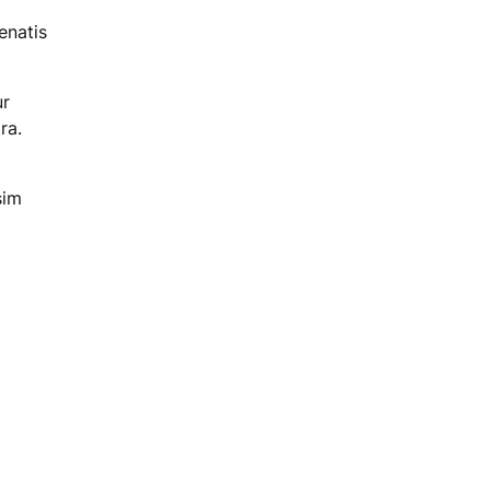
enatis
ur
ra.
sim