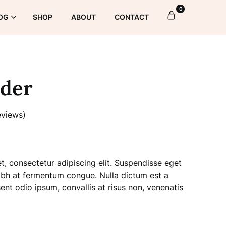
0
OG
SHOP
ABOUT
CONTACT
nder
views)
, consectetur adipiscing elit. Suspendisse eget
nibh at fermentum congue. Nulla dictum est a
nt odio ipsum, convallis at risus non, venenatis