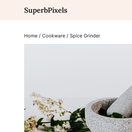
Skip
SuperbPixels
to
content
Home
/
Cookware
/ Spice Grinder