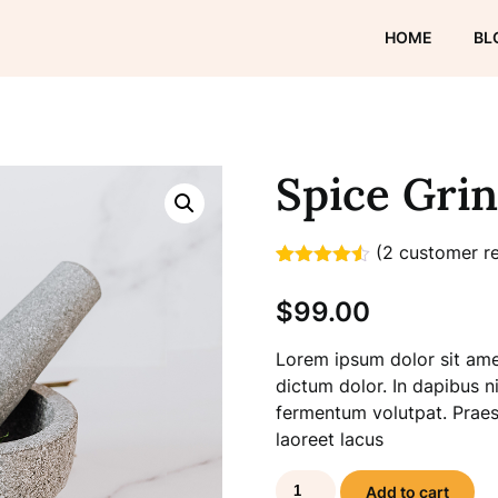
HOME
BL
Spice Gri
(
2
customer re
Rated
2
4.50
out of 5
$
99.00
based on
customer
ratings
Lorem ipsum dolor sit amet
dictum dolor. In dapibus 
fermentum volutpat. Praese
laoreet lacus
Spice
Add to cart