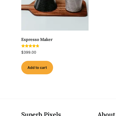
Espresso Maker
Rated
$
399.00
4.50
out of 5
Add to cart
Superb Pixels
About