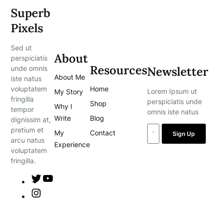
Superb
Pixels
Sed ut
About
perspiciatis
Resources
Newsletter
unde omnis
About Me
iste natus
Home
voluptatem
Lorem Ipsum ut
My Story
fringilla
perspiciatis unde
Shop
Why I
tempor
omnis iste natus
Write
Blog
dignissim at,
pretium et
My
Contact
Sign Up
arcu natus
Experience
voluptatem
fringilla.